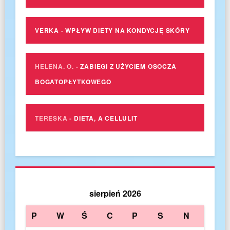
VERKA
-
WPŁYW DIETY NA KONDYCJĘ SKÓRY
HELENA. O.
-
ZABIEGI Z UŻYCIEM OSOCZA
BOGATOPŁYTKOWEGO
TERESKA
-
DIETA, A CELLULIT
sierpień 2026
P
W
Ś
C
P
S
N