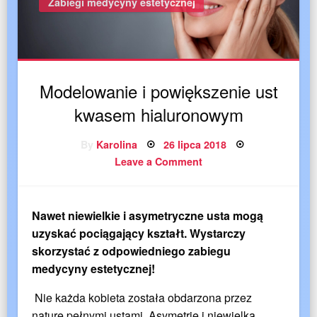
Zabiegi medycyny estetycznej
Modelowanie i powiększenie ust
kwasem hialuronowym
By
Karolina
Posted
26 lipca 2018
on
Leave a Comment
on
Modelowanie
i
powiększenie
ust
kwasem
Nawet niewielkie i asymetryczne usta mogą
hialuronowym
uzyskać pociągający kształt. Wystarczy
skorzystać z odpowiedniego zabiegu
medycyny estetycznej!
Nie każda kobieta została obdarzona przez
naturę pełnymi ustami. Asymetrię i niewielką