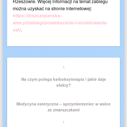
Rzeszowie. Więcej informacji na temat zabiegu
można uzyskać na stronie internetowej:
https://drszczepanska-
ame.pl/zabiegi/powiekszanie-i-modelowanie-
ust/
.
Nawigacja
Previous
wpisu
Post
Na czym polega karboksyterapia i jakie daje
efekty?
Next
Medycyna estetyczna – sprzymierzeniec w walce
Post
ze zmarszczkami