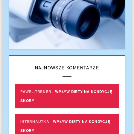
NAJNOWSZE KOMENTARZE
PAWEL-TRENER
-
WPŁYW DIETY NA KONDYCJĘ
SKÓRY
INTERNAUTKA
-
WPŁYW DIETY NA KONDYCJĘ
SKÓRY