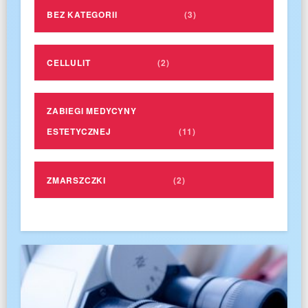
BEZ KATEGORII
(3)
CELLULIT
(2)
ZABIEGI MEDYCYNY
ESTETYCZNEJ
(11)
ZMARSZCZKI
(2)